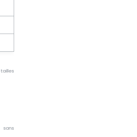
ailles
é sans