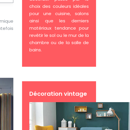
choix des couleurs idéales
pour une cuisine, salons
ainsi que les derniers
rmique
matériaux tendance pour
tefois
revêtir le sol ou le mur de la
chambre ou de la salle de
bains.
Décoration vintage