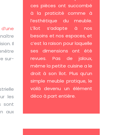
ces pièces ont succombé
à la praticité comme à
l’esthétique du meuble.
L’îlot s’adapte à nos
 d’une
besoins et nos espaces, et
nnaître
c’est la raison pour laquelle
ion. Il
ses dimensions ont été
fenêtre
revues. Pas de jaloux,
e sur-
même la petite cuisine a le
droit à son îlot. Plus qu’un
simple meuble pratique, le
voilà devenu un élément
trielle
déco à part entière.
ur les
s sont
on aux