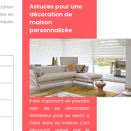
Astuces pour une
cation
décoration de
nes en
maison
piques
personnalisée
Il est important de prendre
soin de sa décoration
d’intérieur pour se sentir à
l’aise dans sa maison. L’art
décoratif passe par le