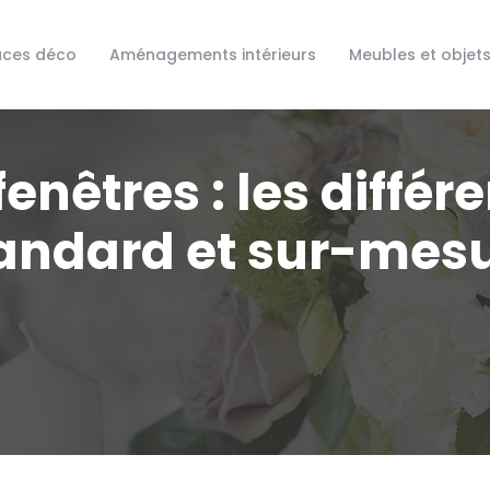
uces déco
Aménagements intérieurs
Meubles et objet
fenêtres : les diffé
andard et sur-mes