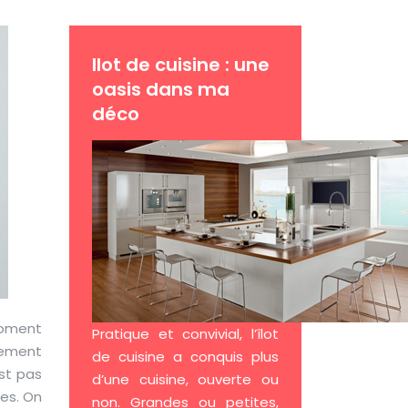
Ilot de cuisine : une
oasis dans ma
déco
 moment
Pratique et convivial, l’îlot
cement
de cuisine a conquis plus
est pas
d’une cuisine, ouverte ou
tes. On
non. Grandes ou petites,