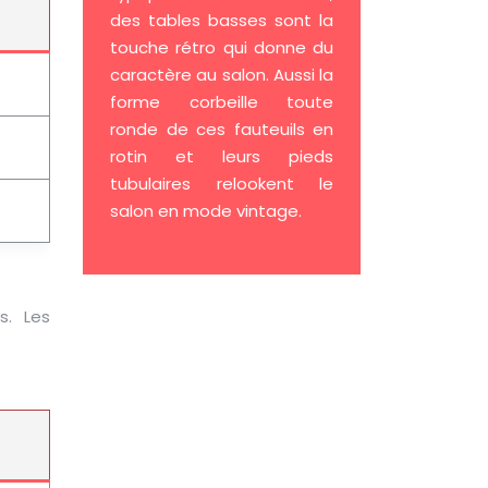
des tables basses sont la
touche rétro qui donne du
caractère au salon. Aussi la
forme corbeille toute
ronde de ces fauteuils en
rotin et leurs pieds
tubulaires relookent le
salon en mode vintage.
s. Les