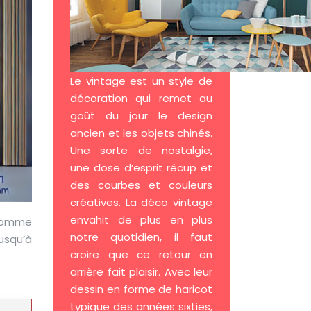
Le vintage est un style de
décoration qui remet au
goût du jour le design
ancien et les objets chinés.
Une sorte de nostalgie,
une dose d’esprit récup et
des courbes et couleurs
créatives. La déco vintage
envahit de plus en plus
 comme
notre quotidien, il faut
jusqu’à
croire que ce retour en
arrière fait plaisir. Avec leur
dessin en forme de haricot
typique des années sixties,