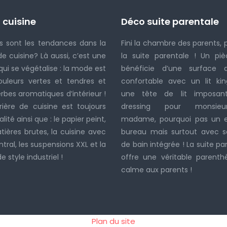
 cuisine
Déco suite parentale
s sont les tendances dans la
Fini la chambre des parents, 
e cuisine? Là aussi, c’est une
la suite parentale ! Un piè
qui se végétalise : la mode est
bénéficie d’une surface 
ouleurs vertes et tendres et
confortable avec un lit kin
rbes aromatiques d’intérieur !
une tête de lit imposan
rière de cuisine est toujours
dressing pour monsie
lité ainsi que : le papier peint,
madame, pourquoi pas un 
tières brutes, la cuisine avec
bureau mais surtout avec sa
ntral, les suspensions XXL et la
de bain intégrée ! La suite pa
 style industriel !
offre une véritable parenth
calme aux parents !
Plan du site