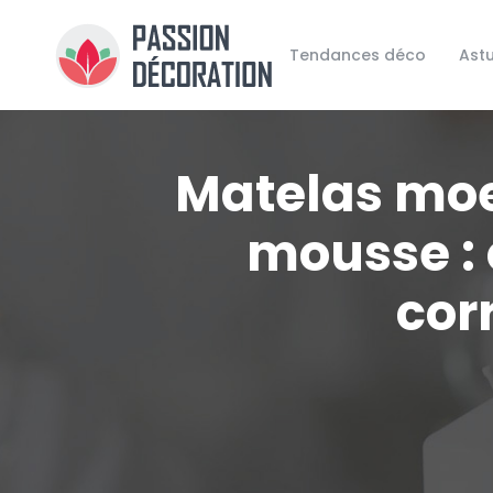
Tendances déco
Ast
Matelas moe
mousse : 
cor