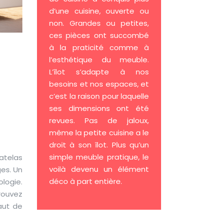
d’une cuisine, ouverte ou
non. Grandes ou petites,
ces pièces ont succombé
à la praticité comme à
l’esthétique du meuble.
e
L’îlot s’adapte à nos
besoins et nos espaces, et
c’est la raison pour laquelle
nd
ses dimensions ont été
revues. Pas de jaloux,
même la petite cuisine a le
droit à son îlot. Plus qu’un
simple meuble pratique, le
atelas
voilà devenu un élément
es. Un
déco à part entière.
logie.
trouvez
aut de