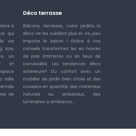
Déco terrasse
place à
Balcons, terrasses, coins jardins…la
ce qui
déco ne les oublient plus et ce, peu
de vie
importe la saison ! Grâce à nos
g size,
conseils transformez les en havres
te, un
de paix intimistes ou en lieux de
ur et
convivialité. Les tendances déco
espace
extérieure? Du confort avec un
 salle
mobilier de jardin bien choisi et des
rentale
coussins en quantité, des matériaux
èse de
naturels ou artisanaux, des
luminaires à ambiance…