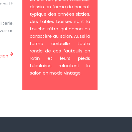
ensité
dessin en forme de haricot
typique des années sixties,
des tables basses sont la
terie,
touche rétro qui donne du
voir un
caractère au salon. Aussi la
forme corbeille toute
ronde de ces fauteuils en
cien
rotin et leurs pieds
tubulaires relookent le
salon en mode vintage.