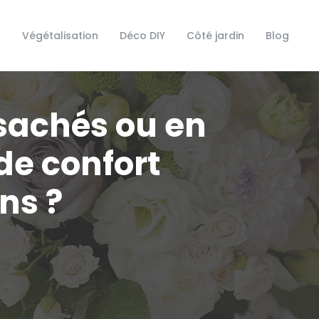
s
Végétalisation
Déco DIY
Côté jardin
Blog
sachés ou en
de confort
ns ?