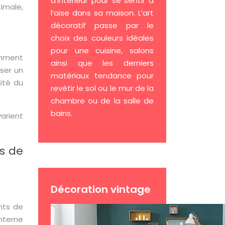
d’intérieur pour se sentir à
timale,
l’aise dans sa maison. L’art
décoratif passe par le
choix des couleurs idéales
pour une cuisine, salons
amment
ainsi que les derniers
ser un
matériaux tendance pour
ité du
revêtir le sol ou le mur de la
chambre ou de la salle de
bains.
arient
ts de
Décoration vintage
nts de
nterne