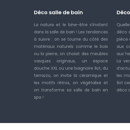
Déco salle de bain
Déco
La nature et le bine-être s’invitent
Quelle
dans la salle de bain ! Les tendances
déco d
à suivre : on se tourne du côté des
pièce 
matériaux naturels comme le bois
aux c
ou la pierre, on choisit des meubles
aux he
vasques originaux, un espace
La ver
douche XXL ou une baignoire îlot, du
d’actua
terrazzo, on invite la céramique et
les ma
les motifs rétros, on végétalise et
îlot ce
on transforme sa salle de bain en
déco de
spa !