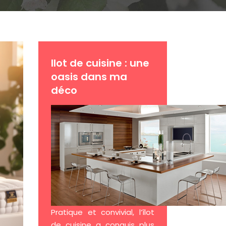
Ilot de cuisine : une
oasis dans ma
déco
Pratique et convivial, l’îlot
de cuisine a conquis plus