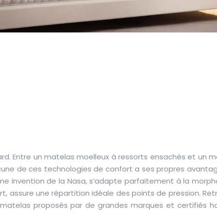
elleux à ressorts
 en mousse : quell
e confort correspo
os besoins ?
sard. Entre un matelas moelleux à ressorts ensachés et un m
cune de ces technologies de confort a ses propres avantag
 invention de la Nasa, s’adapte parfaitement à la morpho
t, assure une répartition idéale des points de pression. Re
s matelas proposés par de grandes marques et certifiés h