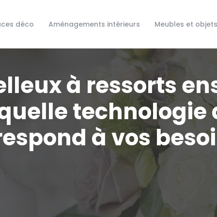
uces déco
Aménagements intérieurs
Meubles et objet
lleux à ressorts en
quelle technologie 
respond à vos besoi