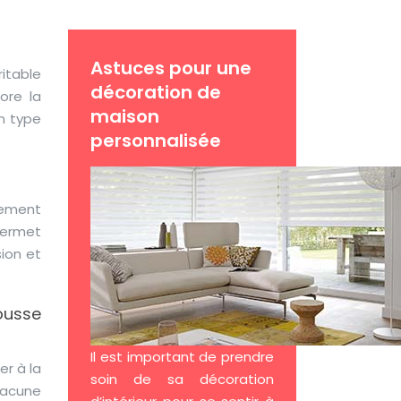
Astuces pour une
itable
décoration de
ore la
maison
n type
personnalisée
lement
permet
sion et
ousse
Il est important de prendre
r à la
soin de sa décoration
hacune