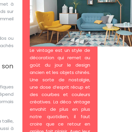
rmet à
ds sur
ommeil
 dos ou
sachés
Le vintage est un style de
décoration qui remet au
à son
goût du jour le design
ancien et les objets chinés.
Une sorte de nostalgie,
ifiques
une dose d’esprit récup et
dépend
des courbes et couleurs
sormais
créatives. La déco vintage
envahit de plus en plus
notre quotidien, il faut
taille,
croire que ce retour en
ussi à
arrière fait plaisir. Avec leur