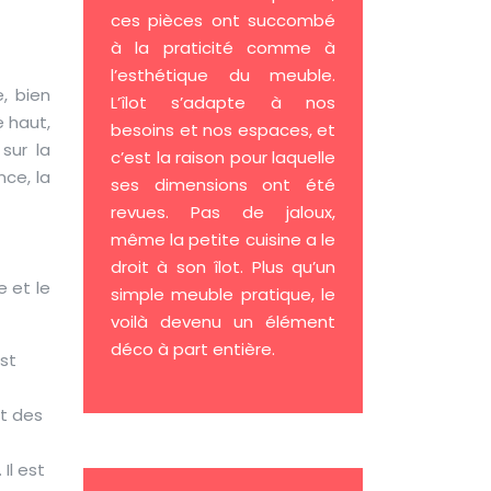
ces pièces ont succombé
à la praticité comme à
l’esthétique du meuble.
, bien
L’îlot s’adapte à nos
e haut,
besoins et nos espaces, et
sur la
c’est la raison pour laquelle
nce, la
ses dimensions ont été
revues. Pas de jaloux,
même la petite cuisine a le
droit à son îlot. Plus qu’un
e et le
simple meuble pratique, le
voilà devenu un élément
déco à part entière.
st
et des
Il est