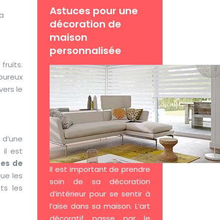
Astuces pour une
la
décoration de
maison
personnalisée
fruits.
voureux
vers le
t d’une
il est
res de
Il est important de prendre
ue les
soin de sa décoration
ts les
d’intérieur pour se sentir à
l’aise dans sa maison. L’art
décoratif passe par le