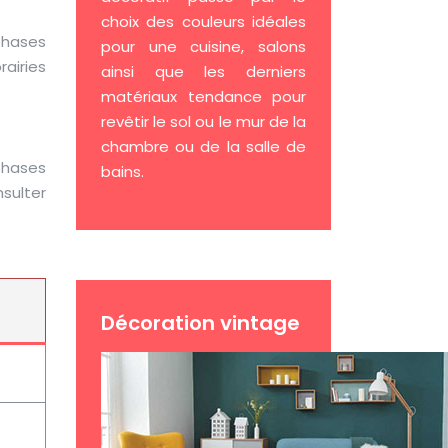
choix des couleurs idéales
phases
pour une cuisine, salons
airies
ainsi que les derniers
matériaux tendance pour
revêtir le sol ou le mur de la
chambre ou de la salle de
phases
bains.
nsulter
Décoration vintage