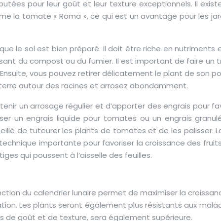
ées pour leur goût et leur texture exceptionnels. Il existe
me la tomate « Roma », ce qui est un avantage pour les jard
ue le sol est bien préparé. Il doit être riche en nutriments 
lisant du compost ou du fumier. Il est important de faire un 
 Ensuite, vous pouvez retirer délicatement le plant de son po
a terre autour des racines et arrosez abondamment.
tenir un arrosage régulier et d’apporter des engrais pour fa
ser un engrais liquide pour tomates ou un engrais granulé
eillé de tuteurer les plants de tomates et de les palisser. La
chnique importante pour favoriser la croissance des fruits
es qui poussent à l’aisselle des feuilles.
tion du calendrier lunaire permet de maximiser la croissan
fication. Les plants seront également plus résistants aux mala
mes de goût et de texture, sera également supérieure.