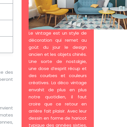
Le vintage est un style de
décoration qui remet au
goût du jour le design
ancien et les objets chinés.
Une sorte de nostalgie,
une dose d’esprit récup et
ce des
des courbes et couleurs
peront
créatives. La déco vintage
envahit de plus en plus
notre quotidien, il faut
croire que ce retour en
nvient
arrière fait plaisir. Avec leur
omates
dessin en forme de haricot
ennes,
typique des années sixties,