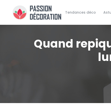
Tendances déco
Ast
Quand repiqu
lu