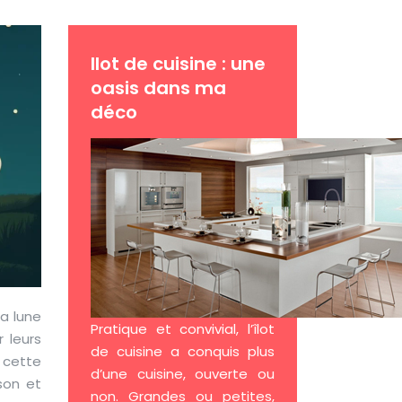
Ilot de cuisine : une
oasis dans ma
déco
a lune
Pratique et convivial, l’îlot
r leurs
de cuisine a conquis plus
e cette
d’une cuisine, ouverte ou
ison et
non. Grandes ou petites,