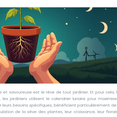
t savoureuse est le rêve de tout jardinier. Et pour cela, l
 les jardiniers utilisent le calendrier lunaire pour maximise
r leurs besoins spécifiques, bénéficient particulièrement d
culation de la sève des plantes, leur croissance, leur flora