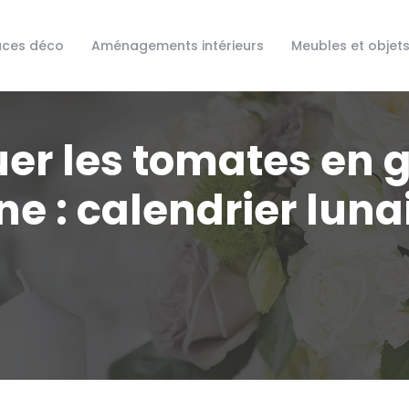
uces déco
Aménagements intérieurs
Meubles et objet
er les tomates en g
ne : calendrier luna