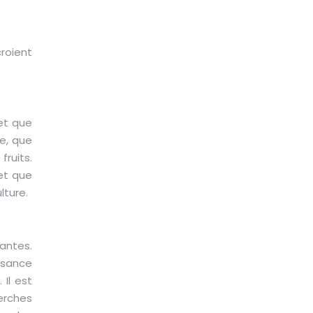
croient
 et que
e, que
fruits.
et que
lture.
antes.
ssance
 Il est
rches