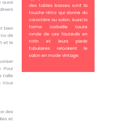
 aussi
des tables basses sont la
iniers
touche rétro qui donne du
caractère au salon. Aussi la
forme corbeille toute
et bien
ronde de ces fauteuils en
trou de
rotin et leurs pieds
t et le
tubulaires relookent le
salon en mode vintage.
voriser
. Pour
 taille
. Vous
ce des
dies et