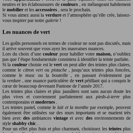
neutres et les éclaboussures de
couleurs
, en mélangeant habilement
le
mobilier
et les
accessoires
, sera le prochain.
Si vous aimez aussi la
verdure
et l’atmosphère qu’elle crée, laissez-
vous inspirer par notre
galerie
!
Les nuances de vert
Les goûts personnels en termes de couleur ne sont pas discutés, mais
il arrive souvent que vous ayez les mauvaises nuances.
Lors du choix d’une
couleur
pour habiller votre
maison,
n’oubliez
pas que l’étape fondamentale consistera à identifier la teinte parfaite.
Si la
couleur
choisie est le
vert
on peut aller des teintes plus claires,
comme le
citron vert
ou
pistache
, jusqu’aux teintes plus foncées,
comme le
musc
ou la
bouteille
, en passant évidemment par
la
verdure
, une nuance particulière de
vert
pétillant qui a conquis le
cœur de beaucoup devenant Pantone de l’année 2017.
Les teintes plus claires et plus jaunâtres sont sans aucun doute les
plus vives et conviennent parfaitement aux
pieds-à-terre
plus
contemporains et
modernes
.
Les teintes pastel, comme le
lait et la menthe
par exemple, peuvent
également être utilisées sur des murs importants et se marient très
bien avec
des
ambiances
vintage
et avec
des
environnements de
style
shabby chic
.
Pour un effet plus frais et plus charmant, choisissez les
teintes
plus