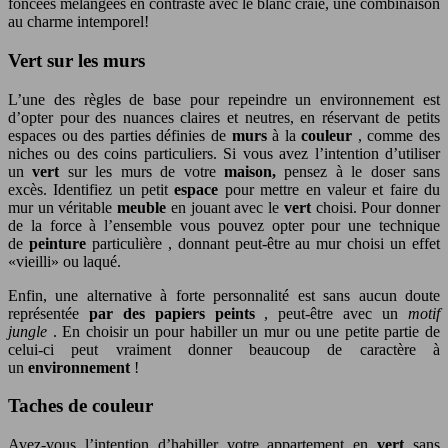
foncées mélangées en contraste avec le blanc craie, une combinaison
au charme intemporel!
Vert sur les murs
L’une des règles de base pour repeindre un environnement est
d’opter pour des nuances claires et neutres, en réservant de petits
espaces ou des parties définies de
murs
à la
couleur
, comme des
niches ou des coins particuliers. Si vous avez l’intention d’utiliser
un
vert
sur les murs de votre
maison,
pensez à le doser sans
excès. Identifiez un petit
espace
pour mettre en valeur et faire du
mur un véritable
meuble
en jouant avec le
vert
choisi. Pour donner
de la force à l’ensemble vous pouvez opter pour une technique
de
peinture
particulière , donnant peut-être au mur choisi un effet
«vieilli» ou laqué.
Enfin, une alternative à forte personnalité est sans aucun doute
représentée
par des papiers peints
, peut-être avec un
motif
jungle
. En choisir un pour habiller un mur ou une petite partie de
celui-ci peut vraiment donner beaucoup de caractère à
un
environnement
!
Taches de couleur
Avez-vous l’intention d’habiller votre appartement en
vert
sans