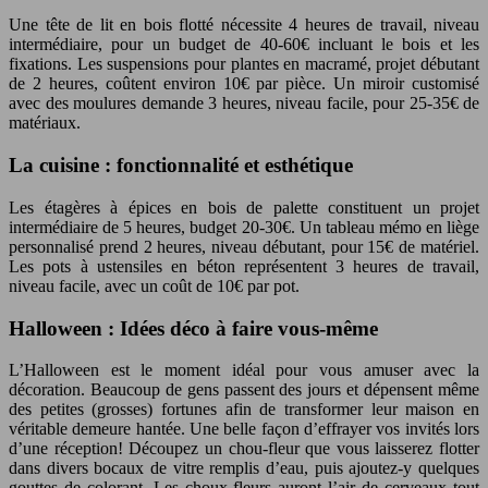
Une tête de lit en bois flotté nécessite 4 heures de travail, niveau
intermédiaire, pour un budget de 40-60€ incluant le bois et les
fixations. Les suspensions pour plantes en macramé, projet débutant
de 2 heures, coûtent environ 10€ par pièce. Un miroir customisé
avec des moulures demande 3 heures, niveau facile, pour 25-35€ de
matériaux.
La cuisine : fonctionnalité et esthétique
Les étagères à épices en bois de palette constituent un projet
intermédiaire de 5 heures, budget 20-30€. Un tableau mémo en liège
personnalisé prend 2 heures, niveau débutant, pour 15€ de matériel.
Les pots à ustensiles en béton représentent 3 heures de travail,
niveau facile, avec un coût de 10€ par pot.
Halloween : Idées déco à faire vous-même
L’Halloween est le moment idéal pour vous amuser avec la
décoration. Beaucoup de gens passent des jours et dépensent même
des petites (grosses) fortunes afin de transformer leur maison en
véritable demeure hantée. Une belle façon d’effrayer vos invités lors
d’une réception! Découpez un chou-fleur que vous laisserez flotter
dans divers bocaux de vitre remplis d’eau, puis ajoutez-y quelques
gouttes de colorant. Les choux-fleurs auront l’air de cerveaux tout