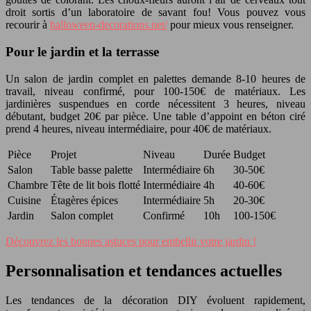
droit sortis d’un laboratoire de savant fou! Vous pouvez vous
recourir à
halloween-decorations.net/
pour mieux vous renseigner.
Pour le jardin et la terrasse
Un salon de jardin complet en palettes demande 8-10 heures de
travail, niveau confirmé, pour 100-150€ de matériaux. Les
jardinières suspendues en corde nécessitent 3 heures, niveau
débutant, budget 20€ par pièce. Une table d’appoint en béton ciré
prend 4 heures, niveau intermédiaire, pour 40€ de matériaux.
Pièce
Projet
Niveau
Durée
Budget
Salon
Table basse palette
Intermédiaire
6h
30-50€
Chambre
Tête de lit bois flotté
Intermédiaire
4h
40-60€
Cuisine
Étagères épices
Intermédiaire
5h
20-30€
Jardin
Salon complet
Confirmé
10h
100-150€
Découvrez les bonnes astuces pour embellir votre jardin !
Personnalisation et tendances actuelles
Les tendances de la décoration DIY évoluent rapidement,