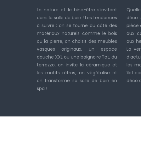
La nature et le bine-être s’invitent
Quelle
dans la salle de bain ! Les tendances
déco d
à suivre : on se tourne du côté des
pièce 
matériaux naturels comme le bois
aux c
ou la pierre, on choisit des meubles
aux he
vasques originaux, un espace
La ver
douche XXL ou une baignoire îlot, du
d’actua
terrazzo, on invite la céramique et
les ma
les motifs rétros, on végétalise et
îlot ce
on transforme sa salle de bain en
déco de
spa !