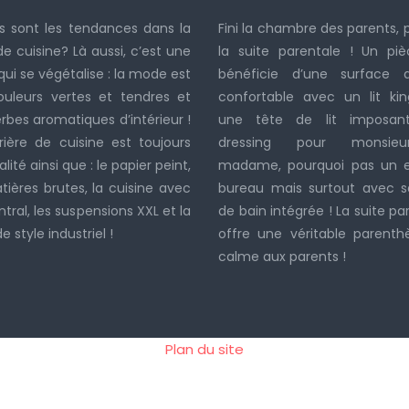
s sont les tendances dans la
Fini la chambre des parents, 
e cuisine? Là aussi, c’est une
la suite parentale ! Un piè
qui se végétalise : la mode est
bénéficie d’une surface 
ouleurs vertes et tendres et
confortable avec un lit kin
rbes aromatiques d’intérieur !
une tête de lit imposan
rière de cuisine est toujours
dressing pour monsie
lité ainsi que : le papier peint,
madame, pourquoi pas un 
tières brutes, la cuisine avec
bureau mais surtout avec sa
ntral, les suspensions XXL et la
de bain intégrée ! La suite pa
 style industriel !
offre une véritable parenth
calme aux parents !
Plan du site