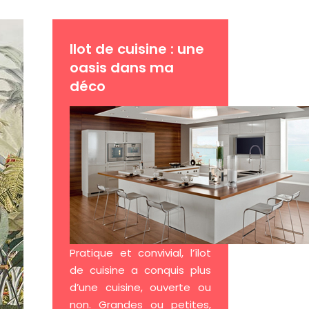
Ilot de cuisine : une
oasis dans ma
déco
Pratique et convivial, l’îlot
de cuisine a conquis plus
d’une cuisine, ouverte ou
non. Grandes ou petites,