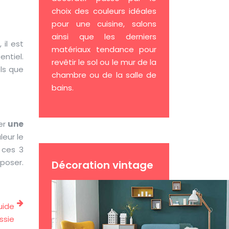
choix des couleurs idéales
pour une cuisine, salons
ainsi que les derniers
 il est
matériaux tendance pour
entiel.
revêtir le sol ou le mur de la
els que
chambre ou de la salle de
bains.
er
une
eur le
 ces 3
 poser.
Décoration vintage
uide
ssie