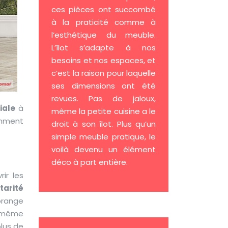
ces pièces ont succombé
à la praticité comme à
l’esthétique du meuble.
L’îlot s’adapte à nos
besoins et nos espaces, et
c’est la raison pour laquelle
ses dimensions ont été
revues. Pas de jaloux,
iale
à
même la petite cuisine a le
omment
droit à son îlot. Plus qu’un
simple meuble pratique, le
voilà devenu un élément
déco à part entière.
rir les
arité
orange
n même
plus de