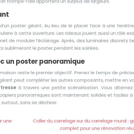
poster trompe-l’œil apportera un surplus de largeurs.
ant
’un poster géant. Au lieu de le placer face à une fenêtre,
laire à cette ouverture. Les rideaux jouent aussi un rôle ess
et de moduler l’éclairage. Après, des luminaires discrets t
s sublimeront le poster pendant les soirées.
ec un poster panoramique
 maison reste le premier objectif. Prenez le temps de précis
r géant peut compléter les autres composants, mettre en val
tresse
à travers une petite scénarisation. Vous alternez
s papiers panoramiques sont maintenant solides et faciles à
 surtout, sans se déchirer.
ur une
Coller du carrelage sur du carrelage mural : g
complet pour une rénovation réu