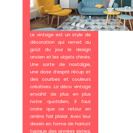
Le vintage est un style de
décoration qui remet au
goût du jour le design
ancien et les objets chinés.
Une sorte de nostalgie,
une dose d’esprit récup et
des courbes et couleurs
créatives. La déco vintage
envahit de plus en plus
notre quotidien, il faut
croire que ce retour en
arrière fait plaisir. Avec leur
dessin en forme de haricot
typique des années sixties,