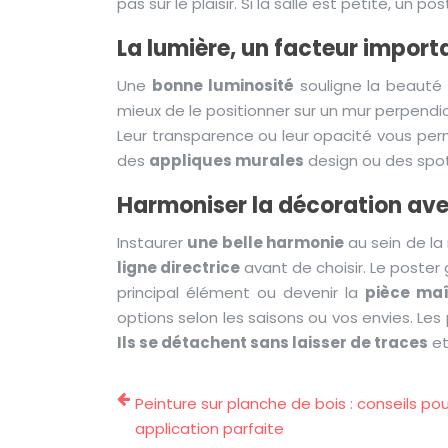
pas sur le plaisir. Si la salle est petite, un 
La lumière, un facteur import
Une
bonne luminosité
souligne la beauté d
mieux de le positionner sur un mur perpendicu
Leur transparence ou leur opacité vous perm
des
appliques murales
design ou des spot
Harmoniser la décoration av
Instaurer
une belle harmonie
au sein de la
ligne directrice
avant de choisir. Le poste
principal élément ou devenir la
pièce maî
options selon les saisons ou vos envies. Le
Ils se détachent sans laisser de traces
et
Peinture sur planche de bois : conseils po
application parfaite