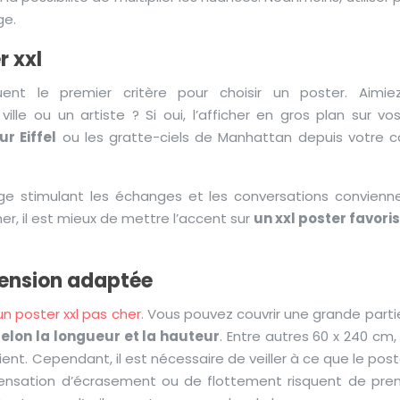
ge.
r xxl
ent le premier critère pour choisir un poster. Aimie
ille ou un artiste ? Si oui, l’afficher en gros plan sur v
r Eiffel
ou les gratte-ciels de Manhattan depuis votre 
ge stimulant les échanges et les conversations convienn
r, il est mieux de mettre l’accent sur
un xxl poster favoris
mension adaptée
un poster xxl pas cher
. Vous pouvez couvrir une grande parti
selon la longueur et la hauteur
. Entre autres 60 x 240 cm, 
ent. Cependant, il est nécessaire de veiller à ce que le post
sensation d’écrasement ou de flottement risquent de pren