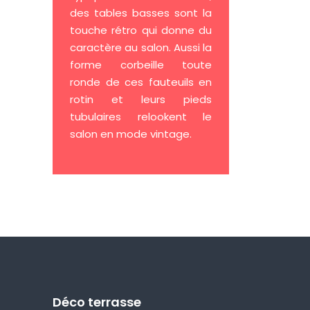
des tables basses sont la
touche rétro qui donne du
caractère au salon. Aussi la
forme corbeille toute
ronde de ces fauteuils en
rotin et leurs pieds
tubulaires relookent le
salon en mode vintage.
Déco terrasse