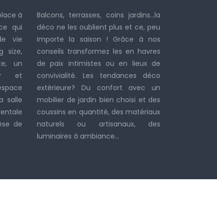
place à
Balcons, terrasses, coins jardins…la
ce qui
déco ne les oublient plus et ce, peu
de vie
importe la saison ! Grâce à nos
g size,
conseils transformez les en havres
te, un
de paix intimistes ou en lieux de
ur et
convivialité. Les tendances déco
espace
extérieure? Du confort avec un
 salle
mobilier de jardin bien choisi et des
rentale
coussins en quantité, des matériaux
èse de
naturels ou artisanaux, des
luminaires à ambiance…