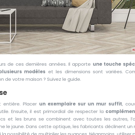
rs de ces dernières années. Il apporte
une touche spéc
plusieurs modèles
et les dimensions sont variées. C
n de votre maison ? Suivez le guide.
ase
t entière. Placer
un exemplaire sur un mur suffit
, couv
le. Ensuite, il est primordial de respecter la
complément
ncs et les bruns se combinent avec toutes les autres, l’
me le jaune. Dans cette optique, les fabricants déclinent u
i la possibilité de multiplier les nuances. Néanmoins, utiliser 