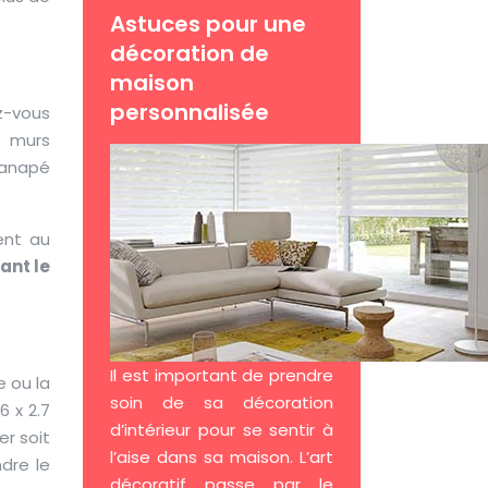
Astuces pour une
décoration de
maison
personnalisée
z-vous
os murs
canapé
ent au
ant le
Il est important de prendre
e ou la
soin de sa décoration
6 x 2.7
d’intérieur pour se sentir à
er soit
l’aise dans sa maison. L’art
dre le
décoratif passe par le